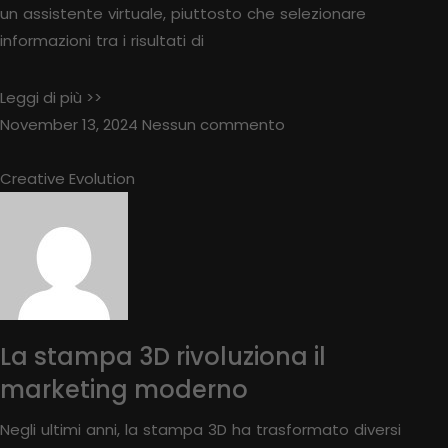
un assistente virtuale, piuttosto che selezionare
informazioni tra i risultati di
Leggi di più >>
November 13, 2024
Nessun commento
Creative Evolution
La stampa 3D rivoluziona il
marketing moderno
Negli ultimi anni, la stampa 3D ha trasformato diversi