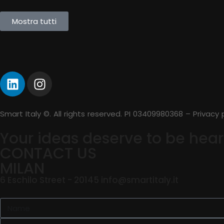
Mostra tutti
Smart Italy ©. All rights reserved. PI 03409980368 – Privacy 
Your ideas deserve to be hear
CONTACT US
MILAN
6 Eschilo Street - 20145 info@smartitaly.it