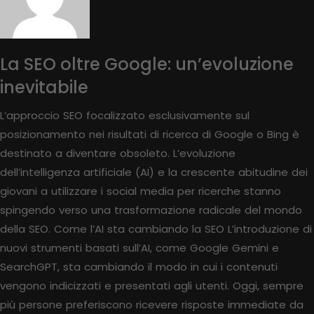
La SEO oltre Google: un’evoluzione
inevitabile
L’approccio SEO focalizzato esclusivamente sul
posizionamento nei risultati di ricerca di Google o Bing è
destinato a diventare obsoleto. L’evoluzione
dell’intelligenza artificiale (AI) e la crescente abitudine dei
giovani a utilizzare i social media per ricerche stanno
spingendo verso una trasformazione radicale del mondo
della SEO. Come l’AI sta cambiando la SEO L’introduzione di
nuovi strumenti basati sull’AI, come Google Gemini e
SearchGPT, sta cambiando il modo in cui i contenuti
vengono indicizzati e presentati agli utenti. Oggi, sempre
più persone preferiscono ricevere risposte immediate da