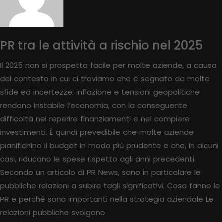
PR tra le attività a rischio nel 2025
Il 2025 non si prospetta facile per molte aziende, a causa
del contesto in cui ci troviamo che è segnato da molte
sfide ed incertezze: inflazione e tensioni geopolitiche
rendono instabile l’economia, con la conseguente
difficoltà nel reperire finanziamenti e nel compiere
investimenti. È quindi prevedibile che molte aziende
pianifichino il budget in modo più prudente e che, in alcuni
casi, riducano le spese rispetto agli anni precedenti.
Secondo un articolo di PR News, sono in particolare le
pubbliche relazioni a subire tagli significativi. Cosa fanno le
PR e perché sono importanti nella strategia aziendale Le
relazioni pubbliche svolgono