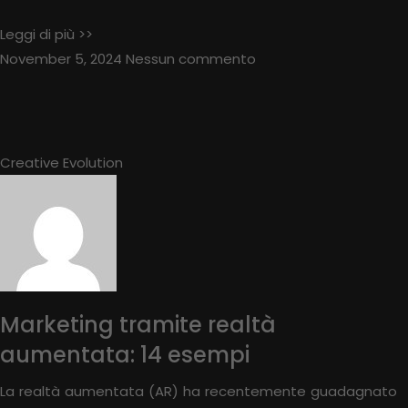
Leggi di più >>
November 5, 2024
Nessun commento
Creative Evolution
Marketing tramite realtà
aumentata: 14 esempi
La realtà aumentata (AR) ha recentemente guadagnato