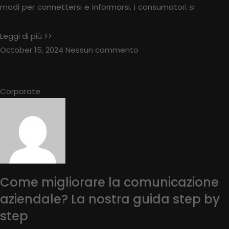
modi per connettersi e informarsi, i consumatori si
Leggi di più >>
October 15, 2024
Nessun commento
Corporate
Come migliorare la comunicazione
aziendale? La nostra guida step by
step