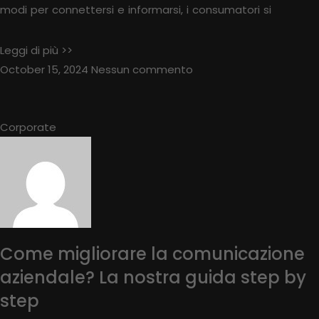
modi per connettersi e informarsi, i consumatori si
Leggi di più >>
October 15, 2024
Nessun commento
Corporate
Come migliorare la comunicazione
aziendale? La nostra guida step by
step