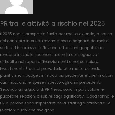
PR tra le attività a rischio nel 2025
Il 2025 non si prospetta facile per molte aziende, a causa
del contesto in cui ci troviamo che è segnato da molte
sfide ed incertezze: inflazione e tensioni geopolitiche
rendono instabile l’economia, con la conseguente
difficoltà nel reperire finanziamenti e nel compiere
investimenti. È quindi prevedibile che molte aziende
pianifichino il budget in modo più prudente e che, in alcuni
casi, riducano le spese rispetto agli anni precedenti.
Secondo un articolo di PR News, sono in particolare le
pubbliche relazioni a subire tagli significativi. Cosa fanno le
PR e perché sono importanti nella strategia aziendale Le
relazioni pubbliche svolgono