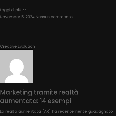
Leggi di più >>
November 5, 2024
Nessun commento
Creative Evolution
Marketing tramite realtà
aumentata: 14 esempi
La realtà aumentata (AR) ha recentemente guadagnato