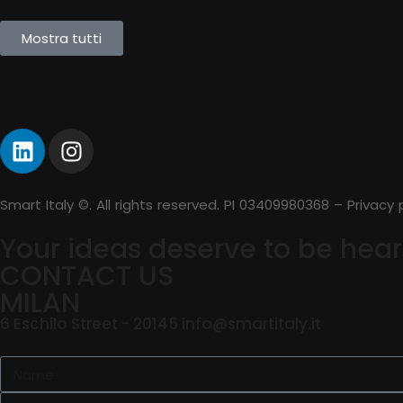
Mostra tutti
Smart Italy ©. All rights reserved. PI 03409980368 – Privacy 
Your ideas deserve to be hear
CONTACT US
MILAN
6 Eschilo Street - 20145 info@smartitaly.it