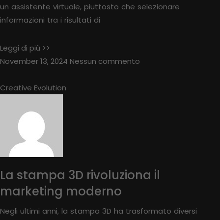
un assistente virtuale, piuttosto che selezionare
informazioni tra i risultati di
Leggi di più >>
November 13, 2024
Nessun commento
Creative Evolution
La stampa 3D rivoluziona il
marketing moderno
Negli ultimi anni, la stampa 3D ha trasformato diversi