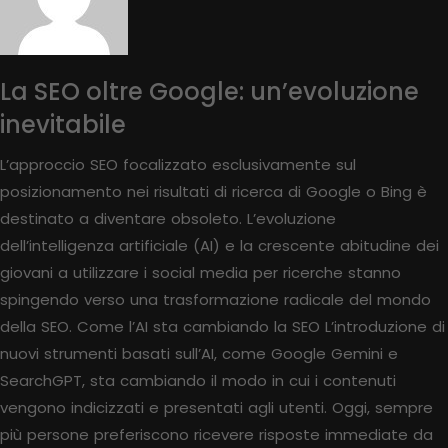
La SEO oltre Google: un’evoluzione
inevitabile
L’approccio SEO focalizzato esclusivamente sul
posizionamento nei risultati di ricerca di Google o Bing è
destinato a diventare obsoleto. L’evoluzione
dell’intelligenza artificiale (AI) e la crescente abitudine dei
giovani a utilizzare i social media per ricerche stanno
spingendo verso una trasformazione radicale del mondo
della SEO. Come l’AI sta cambiando la SEO L’introduzione di
nuovi strumenti basati sull’AI, come Google Gemini e
SearchGPT, sta cambiando il modo in cui i contenuti
vengono indicizzati e presentati agli utenti. Oggi, sempre
più persone preferiscono ricevere risposte immediate da